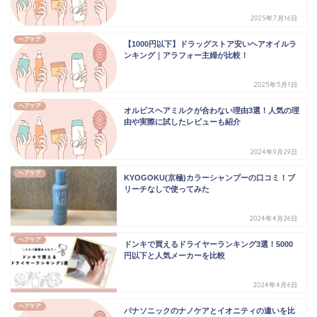
2025年7月16日
ヘアケア
【1000円以下】ドラッグストア安いヘアオイルラ
ンキング｜アラフォー主婦が比較！
2025年5月1日
ヘアケア
オルビスヘアミルクが合わない理由3選！人気の理
由や実際に試したレビューも紹介
2024年9月29日
ヘアケア
KYOGOKU(京極)カラーシャンプーの口コミ！ブ
リーチなしで使ってみた
2024年4月26日
ヘアケア
ドンキで買えるドライヤーランキング3選！5000
円以下と人気メーカーを比較
2024年4月6日
ヘアケア
パナソニックのナノケアとイオニティの違いを比