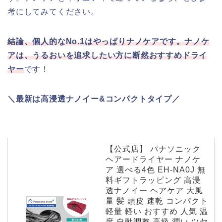
考にしてみてください。
結論、個人的なNo.1はやっぱりナノケアです。ナノケ
アは、うるおいを追求したい方に断然おすすめドライ
ヤー
です！
＼最新は高浸透ナノイー&コンパクトタイプ／
【公式店】 パナソニック
ヘアードライヤー ナノケ
ア 選べる4色 EH-NA0J 無
料ギフトラッピング 高浸
透ナノイー ヘアケア 大風
量 髪 頭皮 速乾 コンパクト
軽量 軽い おすすめ 人気 温
度 自動調整 高級 潤い ツヤ