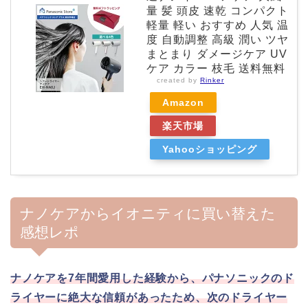
量 髪 頭皮 速乾 コンパクト
軽量 軽い おすすめ 人気 温
度 自動調整 高級 潤い ツヤ
まとまり ダメージケア UV
ケア カラー 枝毛 送料無料
created by
Rinker
Amazon
楽天市場
Yahooショッピング
ナノケアからイオニティに買い替えた
感想レポ
ナノケアを7年間愛用した経験から、パナソニックのド
ライヤーに絶大な信頼があったため、次のドライヤー