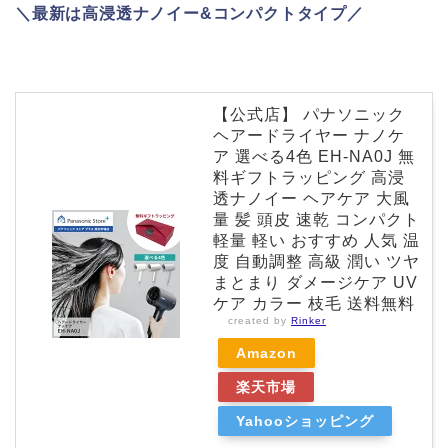
＼最新は高浸透ナノイー&コンパクトタイプ／
【公式店】 パナソニック
ヘアードライヤー ナノケ
ア 選べる4色 EH-NA0J 無
料ギフトラッピング 高浸
透ナノイー ヘアケア 大風
量 髪 頭皮 速乾 コンパクト
軽量 軽い おすすめ 人気 温
度 自動調整 高級 潤い ツヤ
まとまり ダメージケア UV
ケア カラー 枝毛 送料無料
created by
Rinker
Amazon
楽天市場
Yahooショッピング