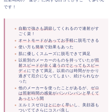
です！
自動で強さも調節
してくれるので連射がす
ごく楽！
オートモードがあってお手軽
に脱毛できる
使い方も
簡単
で効果もあった
肌に優しくスムーズに脱毛できて満足
以前別のメーカーのものを持っていたが
照
射スピードが全く違うのでとってもスピー
ディ
にできて満足。以前のは時間がかかり
過ぎて厄介になってしまい、続けられなか
った
他のメーカーを使ったことがあるが、
ゼロ
は照射時間の感覚がバンバンバンと早くて
あっという間
エルミスゼロは
とにかく早い
し、美顔器も
ついててさらにコスパ良し