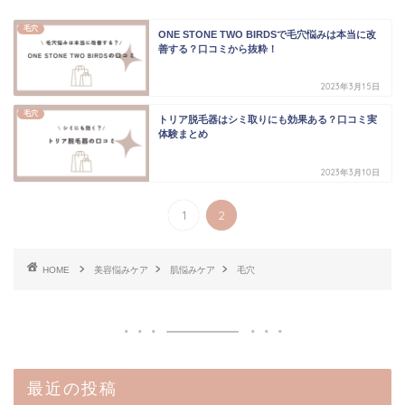
毛穴
ONE STONE TWO BIRDSで毛穴悩みは本当に改
善する？口コミから抜粋！
2023年3月15日
毛穴
トリア脱毛器はシミ取りにも効果ある？口コミ実
体験まとめ
2023年3月10日
1
2
HOME
美容悩みケア
肌悩みケア
毛穴
最近の投稿