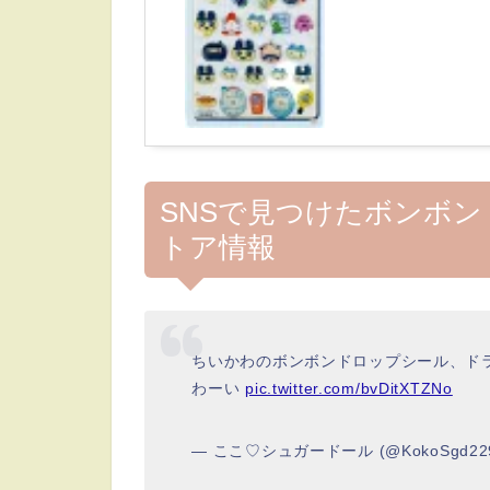
SNSで見つけたボンボ
トア情報
ちいかわのボンボンドロップシール、ド
わーい
pic.twitter.com/bvDitXTZNo
— ここ♡シュガードール (@KokoSgd22