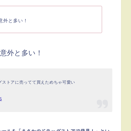
意外と多い！
意外と多い！
グストアに売ってて買えためちゃ可愛い
5