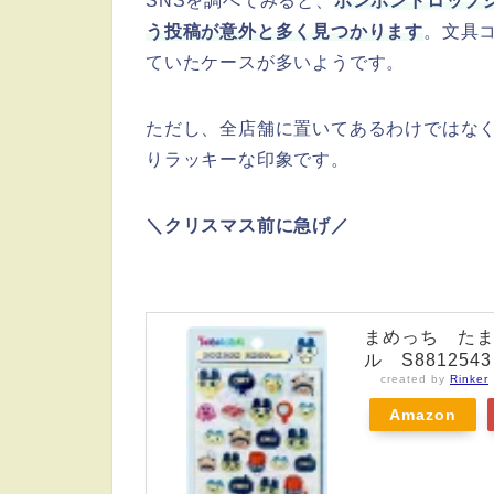
SNSを調べてみると、
ボンボンドロップ
う投稿が意外と多く見つかります
。文具
ていたケースが多いようです。
ただし、全店舗に置いてあるわけではな
りラッキーな印象です。
＼クリスマス前に急げ／
まめっち たま
ル S88125
created by
Rinker
Amazon