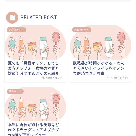
RELATED POST
美容悩みケア
美容悩みケア
夏でも「風呂キャン」してし
脱毛器が時間がかかる・めん
まうアラフォー女性の本音と
どくさい｜イライラをケノン
対策！おすすめグッズも紹介
で解消できた理由
2025年7月9日
2025年4月9日
肌悩みケア
本当に角栓が取れる洗顔はど
れ？ドラッグストア＆プチプ
ラ6種を正直レビュー